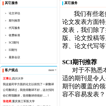
其它服务
其它服务
我们有些老师、
论文评估
>
论文发表方面特
期刊推荐
>
代写服务
发表，我们除了
>
收费标准
>
版、论文投稿等
SCI期刊
>
荐、论文代写等
EI期刊
>
最新会议
>
SCI期刊推荐
对于不熟悉本领
客户观点
more +
适的期刊是令人
王博士
,四川大学
我这篇药学方面的论文以前找了一家翻译
期刊的覆盖的领
公司翻译过，我觉得翻译不好，这次找到
容不容易发表？
你们帮我翻译，觉得翻译得很好......！
张老师
,重庆第三军医大学