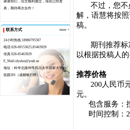
谢谢你们，论文顺利通过，现在已经发
不过，您不必
表，期待再次合作！
解，语慧将按照
稿。
联系方式
more +
24小时热线:18980795587
期刊推荐标准
电话:028-69153625,85463929
以根据投稿人的
传真:028-85463929
E_Mail:cdyuhui@yeah.ne
地址：科华北路99号四川大学国家大学科
推荐价格
技园301（成都银行榜）
200人民币元
元。
包含服务：按
时间控制：2-